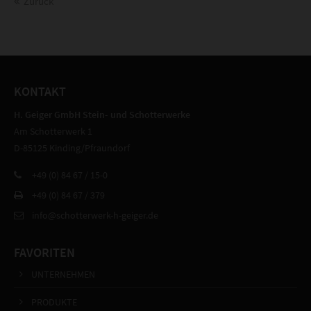
Zurück
KONTAKT
H. Geiger GmbH Stein- und Schotterwerke
Am Schotterwerk 1
D-85125 Kinding/Pfraundorf
+49 (0) 84 67 / 15-0
+49 (0) 84 67 / 379
info@schotterwerk-h-geiger.de
FAVORITEN
UNTERNEHMEN
PRODUKTE