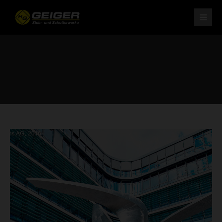
H. Geiger GmbH Stein- und Schotterwerke
Am Schotterwerk 1
D-85125 Kinding/Pfraundorf
Tel: +49 (0) 84 67 / 15-0
Fax: +49 (0) 84 67 / 37 9
info@schotterwerk-h-geiger.de
Ihr leistungsstarker Partner
für Naturstein und Schotter.