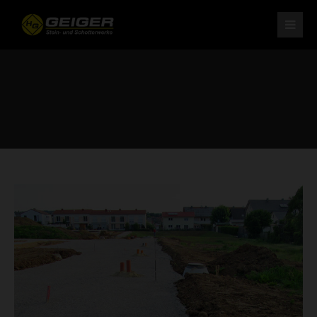
H. Geiger GmbH Stein- und Schotterwerke
Am Schotterwerk 1
D-85125 Kinding/Pfraundorf
Tel: +49 (0) 84 67 / 15-0
Fax: +49 (0) 84 67 / 37 9
info@schotterwerk-h-geiger.de
Ihr leistungsstarker Partner
für Naturstein und Schotter.