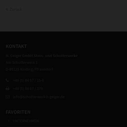
Zurück
KONTAKT
H. Geiger GmbH Stein- und Schotterwerke
Am Schotterwerk 1
D-85125 Kinding/Pfraundorf
+49 (0) 84 67 / 15-0
+49 (0) 84 67 / 379
info@schotterwerk-h-geiger.de
FAVORITEN
UNTERNEHMEN