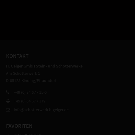
KONTAKT
H. Geiger GmbH Stein- und Schotterwerke
Am Schotterwerk 1
D-85125 Kinding/Pfraundorf
+49 (0) 84 67 / 15-0
+49 (0) 84 67 / 379
info@schotterwerk-h-geiger.de
FAVORITEN