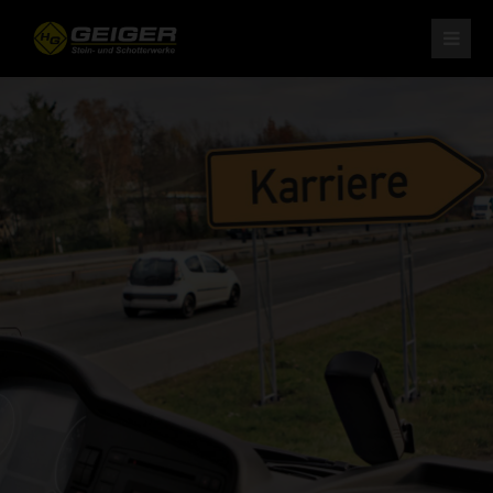
H. Geiger GmbH Stein- und Schotterwerke
Am Schotterwerk 1
D-85125 Kinding/Pfraundorf
Tel: +49 (0) 84 67 / 15-0
Fax: +49 (0) 84 67 / 37 9
info@schotterwerk-h-geiger.de
Ihr leistungsstarker Partner
für Naturstein und Schotter.