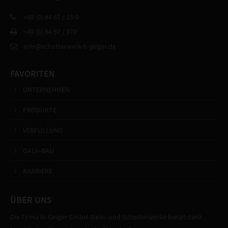
+49 (0) 84 67 / 15-0
+49 (0) 84 67 / 379
info@schotterwerk-h-geiger.de
FAVORITEN
UNTERNEHMEN
PRODUKTE
VERFÜLLUNG
GALA-BAU
KARRIERE
ÜBER UNS
Die Firma H. Geiger GmbH Stein- und Schotterwerke bietet dank