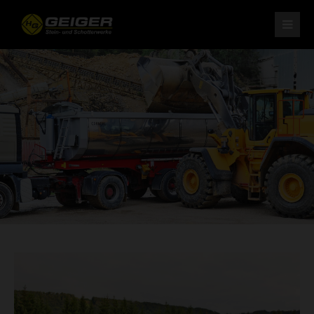
H. Geiger GmbH Stein- und Schotterwerke
Am Schotterwerk 1
D-85125 Kinding/Pfraundorf
Tel: +49 (0) 84 67 / 15-0
Fax: +49 (0) 84 67 / 37 9
info@schotterwerk-h-geiger.de
Ihr leistungsstarker Partner
für Naturstein und Schotter.